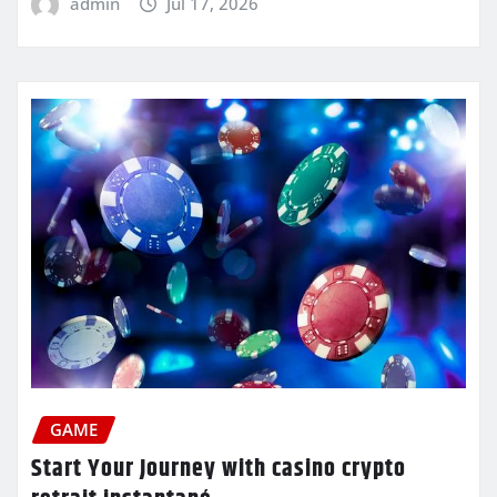
admin
Jul 17, 2026
GAME
Start Your Journey with casino crypto