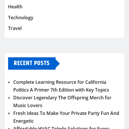
Health
Technology
Travel
RECENT POSTS
Complete Learning Resource for California
Politics A Primer 7th Edition with Key Topics
Discover Legendary The Offspring Merch for
Music Lovers
Fresh Ideas To Make Your Private Party Fun And
Energetic
Affordable HVAC Toledo Solutions for Every