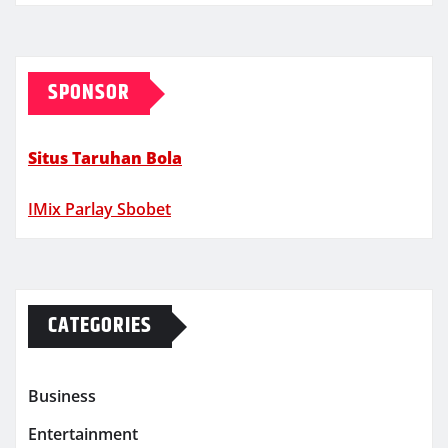
SPONSOR
Situs Taruhan Bola
IMix Parlay Sbobet
CATEGORIES
Business
Entertainment