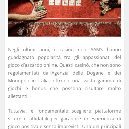
Negli ultimi anni, i casinò non AAMS hanno
guadagnato popolarità tra gli appassionati del
gioco d’azzardo online. Questi casinò, che non sono
regolamentati dall’Agenzia delle Dogane e dei
Monopoli in Italia, offrono una vasta gamma di
giochi e bonus che possono risultare molto
allettanti.
Tuttavia, è fondamentale scegliere piattaforme
sicure e affidabili per garantire un’esperienza di
gioco positiva e senza imprevisti. Uno dei principali