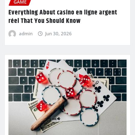
GAME
Everything About casino en ligne argent
réel That You Should Know
admin
Jun 30, 2026