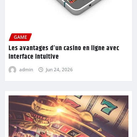
GAME
Les avantages d’un casino en ligne avec
interface intuitive
admin
Jun 24, 2026