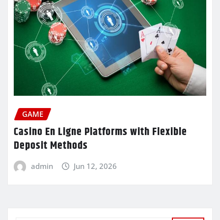
GAME
Casino En Ligne Platforms with Flexible
Deposit Methods
admin
Jun 12, 2026