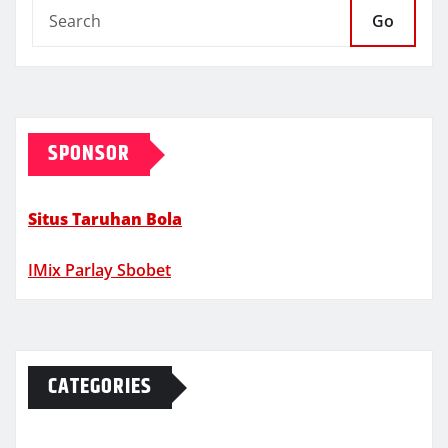
Go
SPONSOR
Situs Taruhan Bola
IMix Parlay Sbobet
CATEGORIES