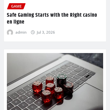
GAME
Safe Gaming Starts with the Right casino
en ligne
admin
Jul 3, 2026