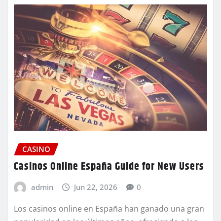
CASINO
Casinos Online España Guide for New Users
admin
Jun 22, 2026
0
Los casinos online en España han ganado una gran