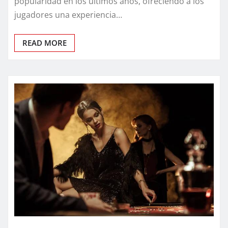
popularidad en los últimos años, ofreciendo a los
jugadores una experiencia…
READ MORE