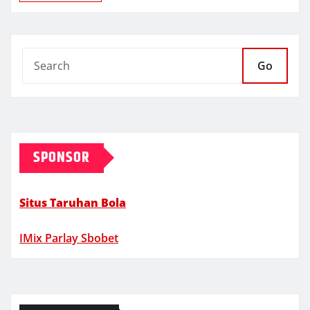
Go
SPONSOR
Situs Taruhan Bola
IMix Parlay Sbobet