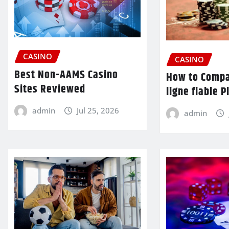
CASINO
CASINO
Best Non-AAMS Casino
How to Compa
Sites Reviewed
ligne fiable 
admin
Jul 25, 2026
admin