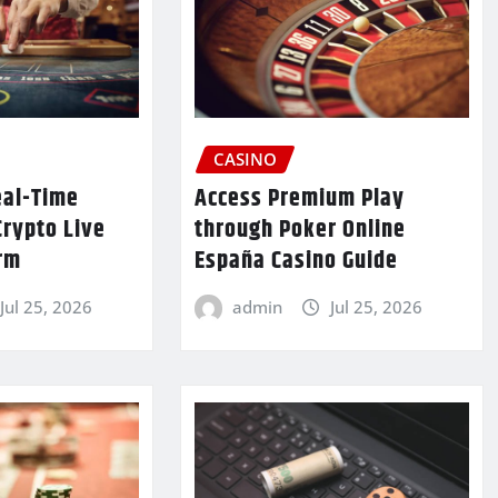
CASINO
eal-Time
Access Premium Play
Crypto Live
through Poker Online
orm
España Casino Guide
Jul 25, 2026
admin
Jul 25, 2026