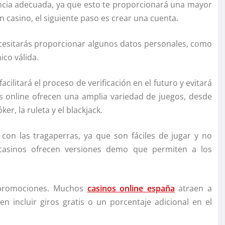
icencia adecuada, ya que esto te proporcionará una mayor
n casino, el siguiente paso es crear una cuenta.
ecesitarás proporcionar algunos datos personales, como
ico válida.
acilitará el proceso de verificación en el futuro y evitará
os online ofrecen una amplia variedad de juegos, desde
, la ruleta y el blackjack.
on las tragaperras, ya que son fáciles de jugar y no
 casinos ofrecen versiones demo que permiten a los
y promociones. Muchos
casinos online españa
atraen a
 incluir giros gratis o un porcentaje adicional en el