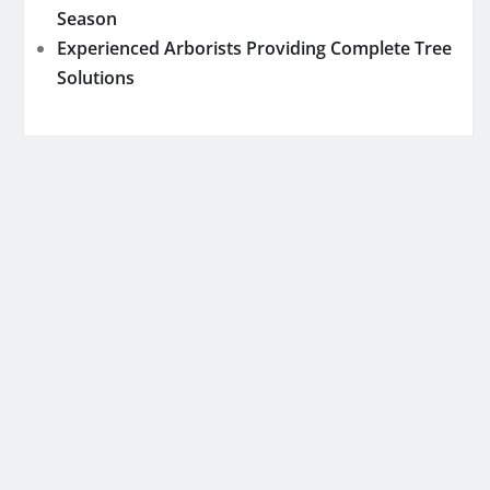
Season
Experienced Arborists Providing Complete Tree
Solutions