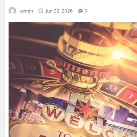
admin
Jun 22, 2026
0