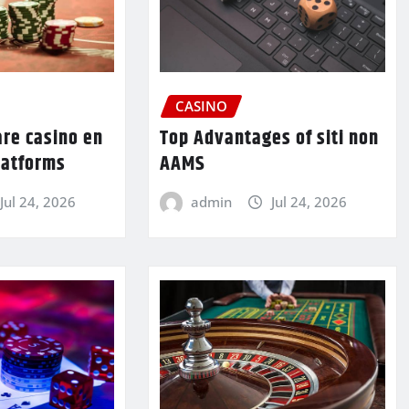
CASINO
re casino en
Top Advantages of siti non
Platforms
AAMS
Jul 24, 2026
admin
Jul 24, 2026