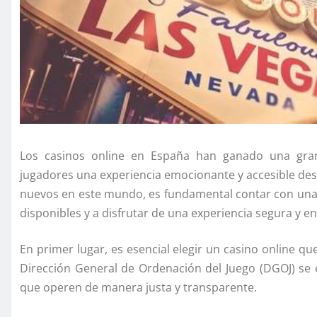
Los casinos online en España han ganado una gran
jugadores una experiencia emocionante y accesible de
nuevos en este mundo, es fundamental contar con una 
disponibles y a disfrutar de una experiencia segura y en
En primer lugar, es esencial elegir un casino online q
Dirección General de Ordenación del Juego (DGOJ) se 
que operen de manera justa y transparente.