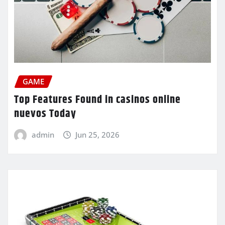
GAME
Top Features Found in casinos online
nuevos Today
admin
Jun 25, 2026