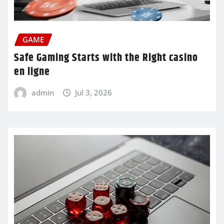
GAME
Safe Gaming Starts with the Right casino
en ligne
admin
Jul 3, 2026