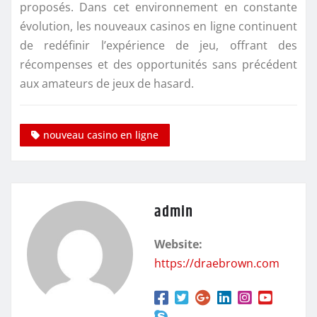
proposés. Dans cet environnement en constante
évolution, les nouveaux casinos en ligne continuent
de redéfinir l’expérience de jeu, offrant des
récompenses et des opportunités sans précédent
aux amateurs de jeux de hasard.
nouveau casino en ligne
admin
Website:
https://draebrown.com