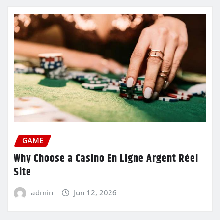
GAME
Why Choose a Casino En Ligne Argent Réel
Site
admin
Jun 12, 2026