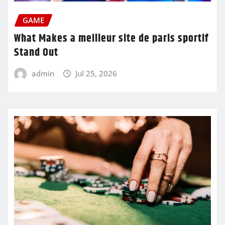
GAME
What Makes a meilleur site de paris sportif
Stand Out
admin
Jul 25, 2026