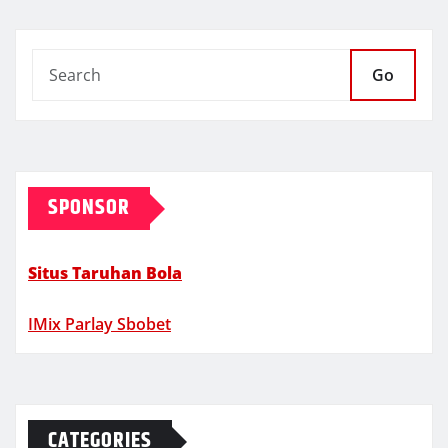
Go
SPONSOR
Situs Taruhan Bola
IMix Parlay Sbobet
CATEGORIES