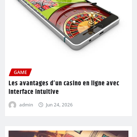
GAME
Les avantages d’un casino en ligne avec
interface intuitive
admin
Jun 24, 2026