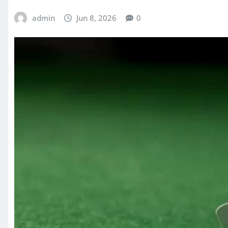
admin
Jun 8, 2026
0