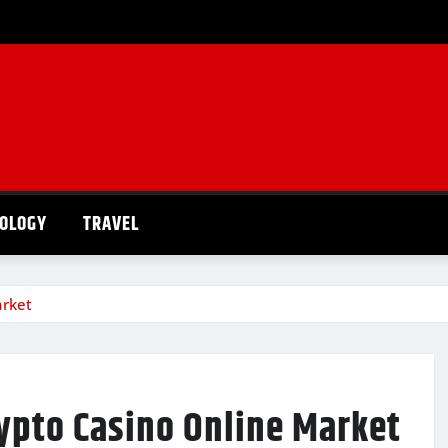
OLOGY
TRAVEL
arket
ypto Casino Online Market