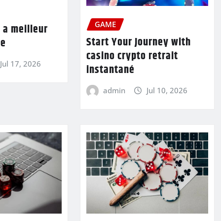
GAME
 a meilleur
Start Your Journey with
ne
casino crypto retrait
Jul 17, 2026
instantané
admin
Jul 10, 2026