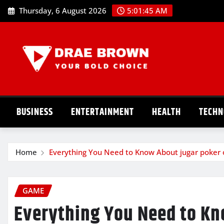
Skip
Thursday, 6 August 2026
5:01:46 AM
to
content
BUSINESS
ENTERTAINMENT
HEALTH
TECHN
Home
Everything You Need to Know About jugar poker o
GAME
Everything You Need to Kn