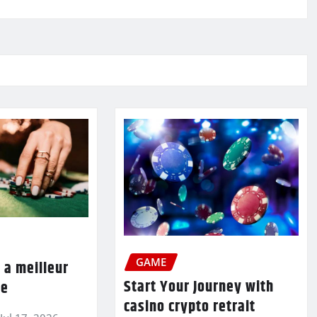
GAME
 a meilleur
Start Your Journey with
ne
casino crypto retrait