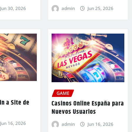
Jun 30, 2026
admin
Jun 25, 2026
GAME
in a Site de
Casinos Online España para
Nuevos Usuarios
Jun 16, 2026
admin
Jun 16, 2026