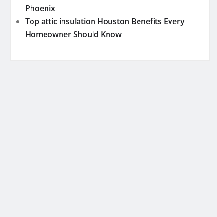
Phoenix
Top attic insulation Houston Benefits Every
Homeowner Should Know