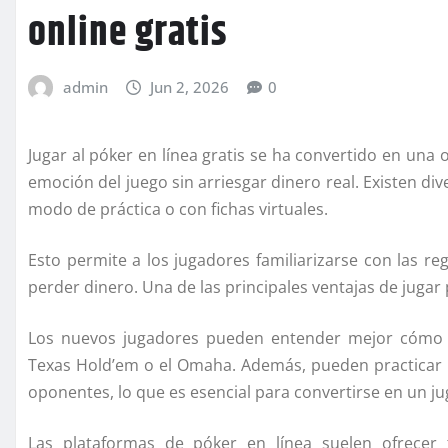
online gratis
admin
Jun 2, 2026
0
Jugar al póker en línea gratis se ha convertido en una
emoción del juego sin arriesgar dinero real. Existen di
modo de práctica o con fichas virtuales.
Esto permite a los jugadores familiarizarse con las reg
perder dinero. Una de las principales ventajas de jugar
Los nuevos jugadores pueden entender mejor cómo fu
Texas Hold’em o el Omaha. Además, pueden practicar ha
oponentes, lo que es esencial para convertirse en un 
Las plataformas de póker en línea suelen ofrecer