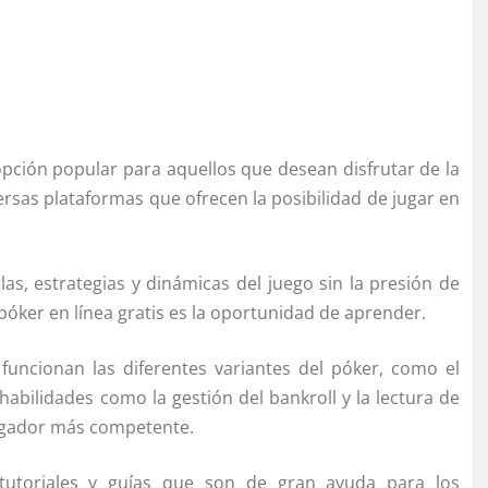
 opción popular para aquellos que desean disfrutar de la
versas plataformas que ofrecen la posibilidad de jugar en
las, estrategias y dinámicas del juego sin la presión de
 póker en línea gratis es la oportunidad de aprender.
ncionan las diferentes variantes del póker, como el
bilidades como la gestión del bankroll y la lectura de
jugador más competente.
 tutoriales y guías que son de gran ayuda para los