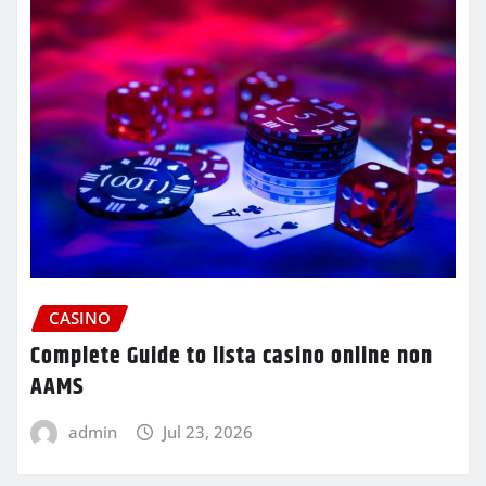
CASINO
Complete Guide to lista casino online non
AAMS
admin
Jul 23, 2026