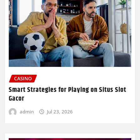
CASINO
Smart Strategies for Playing on Situs Slot
Gacor
admin
Jul 23, 2026