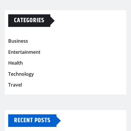
CATEGORIES
Business
Entertainment
Health
Technology
Travel
RECENT POSTS