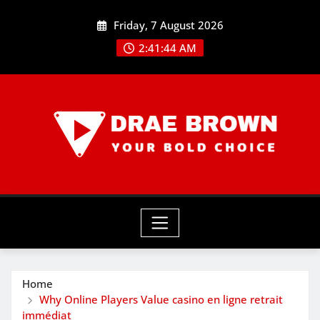
Skip
Friday, 7 August 2026
to
content
2:41:46 AM
Home
Why Online Players Value casino en ligne retrait
immédiat