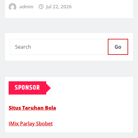
admin
Jul 22, 2026
Go
SPONSOR
Situs Taruhan Bola
IMix Parlay Sbobet