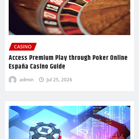
CASINO
Access Premium Play through Poker Online
España Casino Guide
admin
Jul 25, 2026