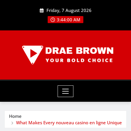
Skip
Friday, 7 August 2026
to
content
3:44:02 AM
Home
What Makes Every nouveau casino en ligne Unique