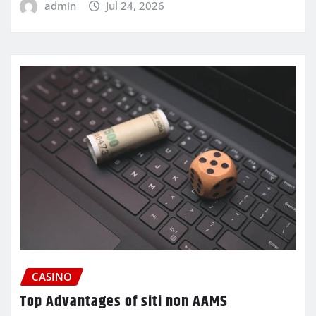
admin
Jul 24, 2026
CASINO
Top Advantages of siti non AAMS