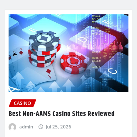
CASINO
Best Non-AAMS Casino Sites Reviewed
admin
Jul 25, 2026