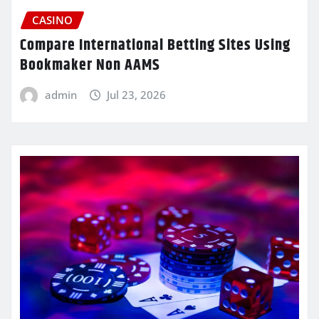
CASINO
Compare International Betting Sites Using
Bookmaker Non AAMS
admin
Jul 23, 2026