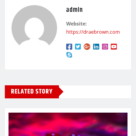
admin
Website:
https://draebrown.com
RELATED STORY