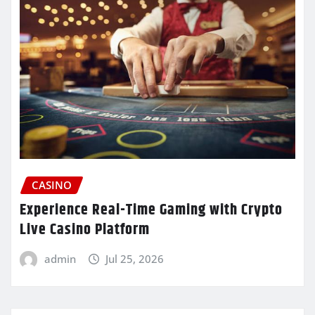
CASINO
Experience Real-Time Gaming with Crypto
Live Casino Platform
admin
Jul 25, 2026