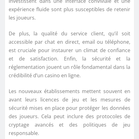
investissent dans une interface conviviale et une
expérience fluide sont plus susceptibles de retenir
les joueurs.
De plus, la qualité du service client, qu’il soit
accessible par chat en direct, email ou téléphone,
est cruciale pour instaurer un climat de confiance
et de satisfaction. Enfin, la sécurité et la
réglementation jouent un rôle fondamental dans la
crédibilité d’un casino en ligne.
Les nouveaux établissements mettent souvent en
avant leurs licences de jeu et les mesures de
sécurité mises en place pour protéger les données
des joueurs. Cela peut inclure des protocoles de
cryptage avancés et des politiques de jeu
responsable.