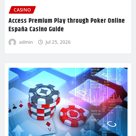
CASINO
Access Premium Play through Poker Online
España Casino Guide
admin
Jul 25, 2026