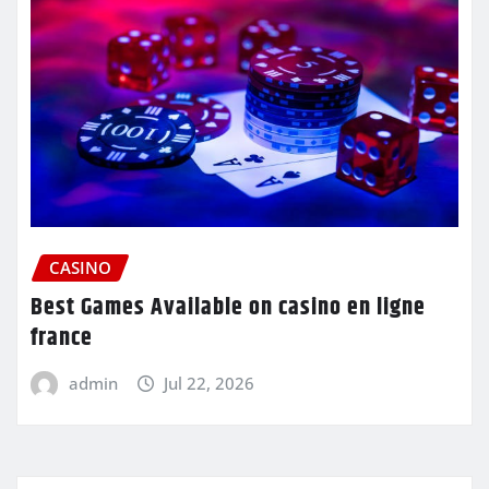
CASINO
Best Games Available on casino en ligne
france
admin
Jul 22, 2026