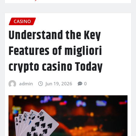
CASINO
Understand the Key
Features of migliori
crypto casino Today
admin
Jun 19, 2026
0