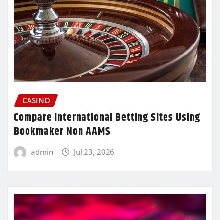
CASINO
Compare International Betting Sites Using
Bookmaker Non AAMS
admin
Jul 23, 2026