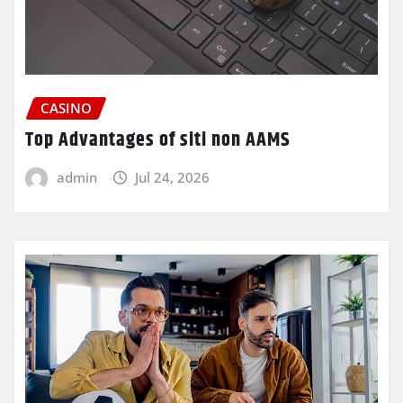
CASINO
Top Advantages of siti non AAMS
admin
Jul 24, 2026