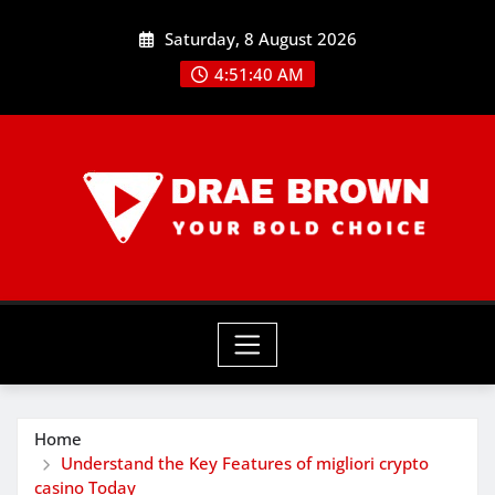
Skip
Saturday, 8 August 2026
to
content
4:51:42 AM
Home
Understand the Key Features of migliori crypto
casino Today