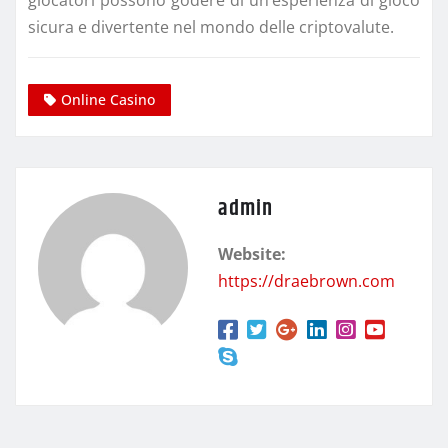
giocatori possono godere di un’esperienza di gioco
sicura e divertente nel mondo delle criptovalute.
Online Casino
admin
Website:
https://draebrown.com