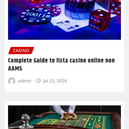
CASINO
Complete Guide to lista casino online non
AAMS
admin
Jul 23, 2026