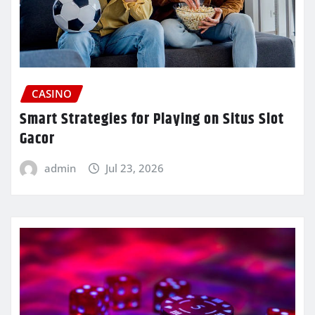
CASINO
Smart Strategies for Playing on Situs Slot
Gacor
admin
Jul 23, 2026