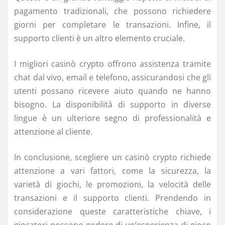
pagamento tradizionali, che possono richiedere
giorni per completare le transazioni. Infine, il
supporto clienti è un altro elemento cruciale.
I migliori casinò crypto offrono assistenza tramite
chat dal vivo, email e telefono, assicurandosi che gli
utenti possano ricevere aiuto quando ne hanno
bisogno. La disponibilità di supporto in diverse
lingue è un ulteriore segno di professionalità e
attenzione al cliente.
In conclusione, scegliere un casinò crypto richiede
attenzione a vari fattori, come la sicurezza, la
varietà di giochi, le promozioni, la velocità delle
transazioni e il supporto clienti. Prendendo in
considerazione queste caratteristiche chiave, i