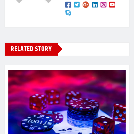
RELATED STORY