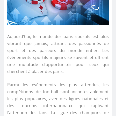
Aujourd’hui, le monde des paris sportifs est plus
vibrant que jamais, attirant des passionnés de
sport et des parieurs du monde entier. Les
événements sportifs majeurs se suivent et offrent
une multitude d’opportunités pour ceux qui
cherchent à placer des paris.
Parmi les événements les plus attendus, les
compétitions de football sont incontestablement
les plus populaires, avec des ligues nationales et
des tournois internationaux qui captivant
l’attention des fans. La Ligue des champions de