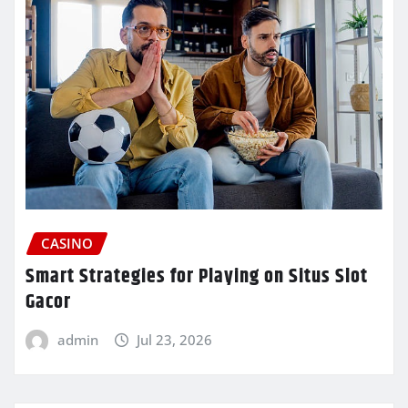
CASINO
Smart Strategies for Playing on Situs Slot
Gacor
admin
Jul 23, 2026