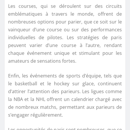
Les courses, qui se déroulent sur des circuits
emblématiques à travers le monde, offrent de
nombreuses options pour parier, que ce soit sur le
vainqueur d’une course ou sur des performances
individuelles de pilotes. Les stratégies de paris
peuvent varier d’une course à l’autre, rendant
chaque événement unique et stimulant pour les
amateurs de sensations fortes.
Enfin, les événements de sports d’équipe, tels que
le basketball et le hockey sur glace, continuent
d’attirer l’attention des parieurs. Les ligues comme
la NBA et la NHL offrent un calendrier chargé avec
de nombreux matchs, permettant aux parieurs de
s’engager régulièrement.
Les opportunités de paris sont nombreuses, que ce