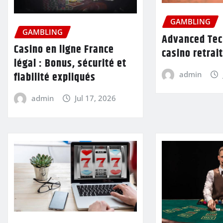
GAMBLING
GAMBLING
Advanced Tec
Casino en ligne France
casino retrai
légal : Bonus, sécurité et
admin
fiabilité expliqués
admin
Jul 17, 2026