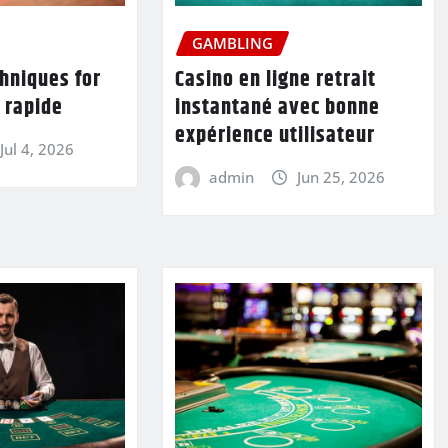
GAMBLING
hniques for
Casino en ligne retrait
t rapide
instantané avec bonne
expérience utilisateur
Jul 4, 2026
admin
Jun 25, 2026