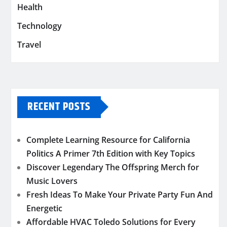
Health
Technology
Travel
RECENT POSTS
Complete Learning Resource for California
Politics A Primer 7th Edition with Key Topics
Discover Legendary The Offspring Merch for
Music Lovers
Fresh Ideas To Make Your Private Party Fun And
Energetic
Affordable HVAC Toledo Solutions for Every