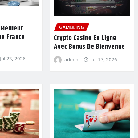
Meilleur
GAMBLING
ne France
Crypto Casino En Ligne
Avec Bonus De Bienvenue
Jul 23, 2026
admin
Jul 17, 2026