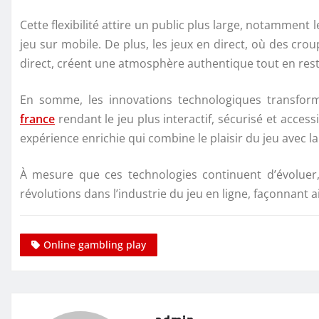
Cette flexibilité attire un public plus large, notamment 
jeu sur mobile. De plus, les jeux en direct, où des crou
direct, créent une atmosphère authentique tout en rest
En somme, les innovations technologiques transfor
france
rendant le jeu plus interactif, sécurisé et access
expérience enrichie qui combine le plaisir du jeu avec la 
À mesure que ces technologies continuent d’évoluer,
révolutions dans l’industrie du jeu en ligne, façonnant 
Online gambling play