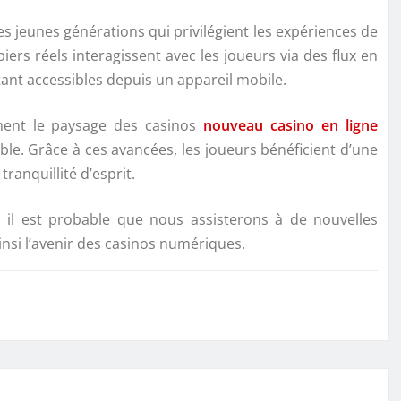
les jeunes générations qui privilégient les expériences de
piers réels interagissent avec les joueurs via des flux en
ant accessibles depuis un appareil mobile.
ment le paysage des casinos
nouveau casino en ligne
ible. Grâce à ces avancées, les joueurs bénéficient d’une
tranquillité d’esprit.
 il est probable que nous assisterons à de nouvelles
ainsi l’avenir des casinos numériques.