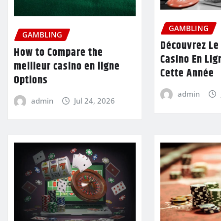
GAMBLING
GAMBLING
Découvrez Le 
How to Compare the
Casino En Lig
meilleur casino en ligne
Cette Année
Options
admin
admin
Jul 24, 2026