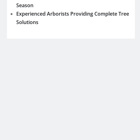
Season
Experienced Arborists Providing Complete Tree
Solutions