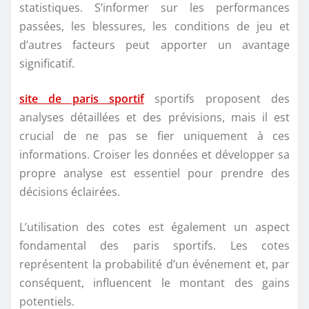
statistiques. S’informer sur les performances
passées, les blessures, les conditions de jeu et
d’autres facteurs peut apporter un avantage
significatif.
site de paris sportif
sportifs proposent des
analyses détaillées et des prévisions, mais il est
crucial de ne pas se fier uniquement à ces
informations. Croiser les données et développer sa
propre analyse est essentiel pour prendre des
décisions éclairées.
L’utilisation des cotes est également un aspect
fondamental des paris sportifs. Les cotes
représentent la probabilité d’un événement et, par
conséquent, influencent le montant des gains
potentiels.