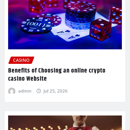
CASINO
Benefits of Choosing an online crypto
casino Website
admin
Jul 25, 2026