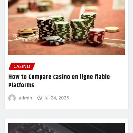
CASINO
How to Compare casino en ligne fiable
Platforms
admin
Jul 24, 2026