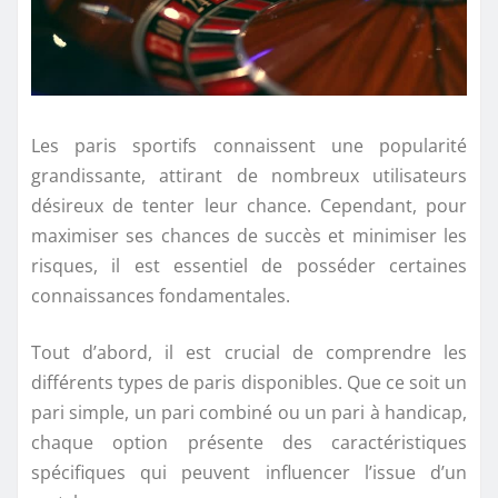
Les paris sportifs connaissent une popularité
grandissante, attirant de nombreux utilisateurs
désireux de tenter leur chance. Cependant, pour
maximiser ses chances de succès et minimiser les
risques, il est essentiel de posséder certaines
connaissances fondamentales.
Tout d’abord, il est crucial de comprendre les
différents types de paris disponibles. Que ce soit un
pari simple, un pari combiné ou un pari à handicap,
chaque option présente des caractéristiques
spécifiques qui peuvent influencer l’issue d’un