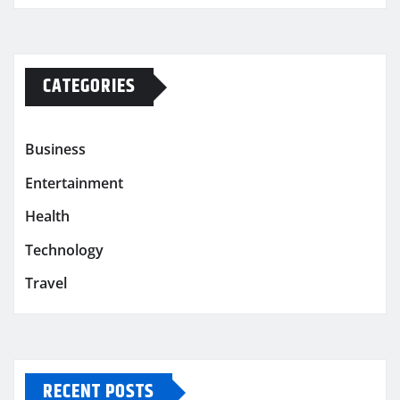
CATEGORIES
Business
Entertainment
Health
Technology
Travel
RECENT POSTS