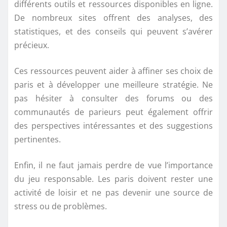
différents outils et ressources disponibles en ligne.
De nombreux sites offrent des analyses, des
statistiques, et des conseils qui peuvent s’avérer
précieux.
Ces ressources peuvent aider à affiner ses choix de
paris et à développer une meilleure stratégie. Ne
pas hésiter à consulter des forums ou des
communautés de parieurs peut également offrir
des perspectives intéressantes et des suggestions
pertinentes.
Enfin, il ne faut jamais perdre de vue l’importance
du jeu responsable. Les paris doivent rester une
activité de loisir et ne pas devenir une source de
stress ou de problèmes.