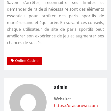
Savoir s’arrêter, reconnaître ses limites et
demander de l’aide si nécessaire sont des éléments
essentiels pour profiter des paris sportifs de
manière saine et équilibrée. En suivant ces conseils,
chaque utilisateur de site de paris sportifs peut
améliorer son expérience de jeu et augmenter ses
chances de succès.
Online Casino
admin
Website:
https://draebrown.com