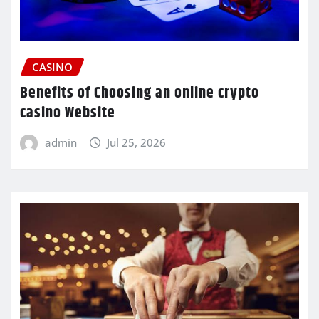
CASINO
Benefits of Choosing an online crypto
casino Website
admin
Jul 25, 2026