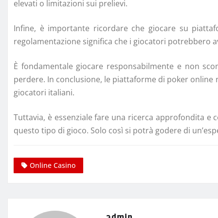
elevati o limitazioni sui prelievi.
Infine, è importante ricordare che giocare su piat
regolamentazione significa che i giocatori potrebbero a
È fondamentale giocare responsabilmente e non scom
perdere. In conclusione, le piattaforme di poker online
giocatori italiani.
Tuttavia, è essenziale fare una ricerca approfondita e 
questo tipo di gioco. Solo così si potrà godere di un’esp
Online Casino