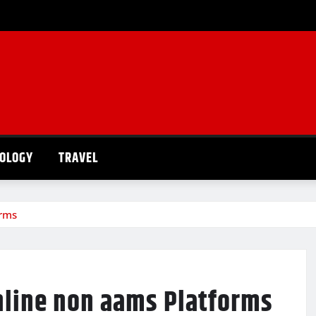
OLOGY
TRAVEL
orms
nline non aams Platforms