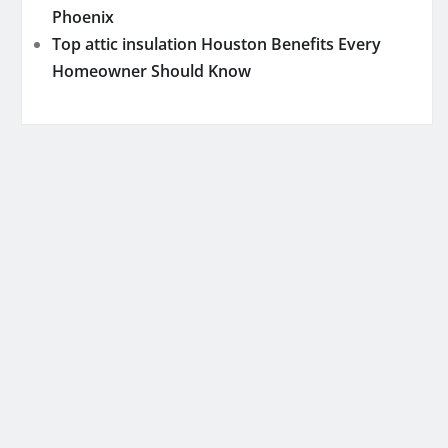
Phoenix
Top attic insulation Houston Benefits Every
Homeowner Should Know