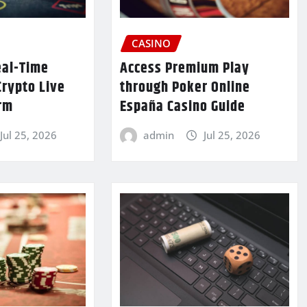
CASINO
eal-Time
Access Premium Play
Crypto Live
through Poker Online
orm
España Casino Guide
Jul 25, 2026
admin
Jul 25, 2026