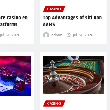
CASINO
re casino en
Top Advantages of siti non
Platforms
AAMS
Jul 24, 2026
admin
Jul 24, 2026
CASINO