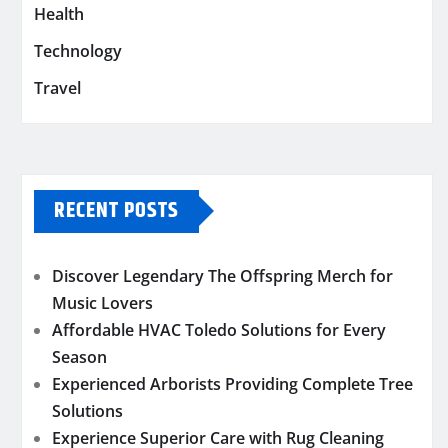
Health
Technology
Travel
RECENT POSTS
Discover Legendary The Offspring Merch for
Music Lovers
Affordable HVAC Toledo Solutions for Every
Season
Experienced Arborists Providing Complete Tree
Solutions
Experience Superior Care with Rug Cleaning