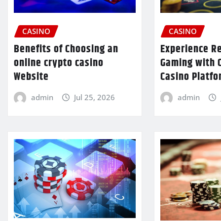
CASINO
CASINO
Benefits of Choosing an
Experience R
online crypto casino
Gaming with 
Website
Casino Platf
admin
Jul 25, 2026
admin