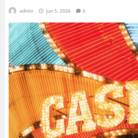
admin
Jun 5, 2026
0