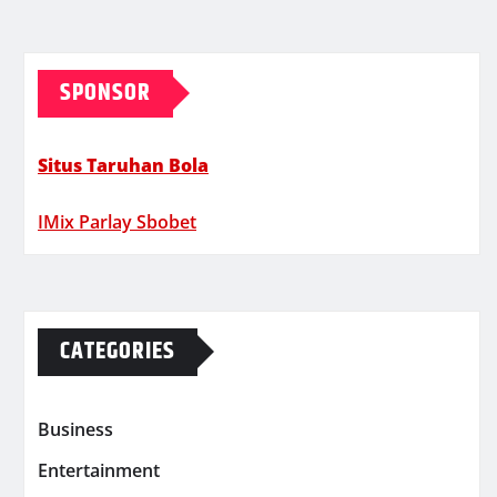
SPONSOR
Situs Taruhan Bola
IMix Parlay Sbobet
CATEGORIES
Business
Entertainment