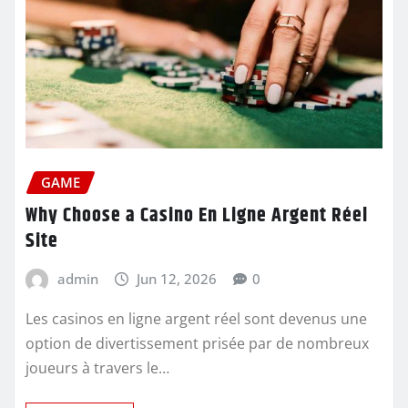
GAME
Why Choose a Casino En Ligne Argent Réel
Site
admin
Jun 12, 2026
0
Les casinos en ligne argent réel sont devenus une
option de divertissement prisée par de nombreux
joueurs à travers le…