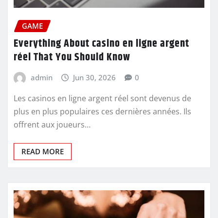
GAME
Everything About casino en ligne argent
réel That You Should Know
admin
Jun 30, 2026
0
Les casinos en ligne argent réel sont devenus de
plus en plus populaires ces dernières années. Ils
offrent aux joueurs…
READ MORE