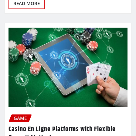
READ MORE
GAME
Casino En Ligne Platforms with Flexible