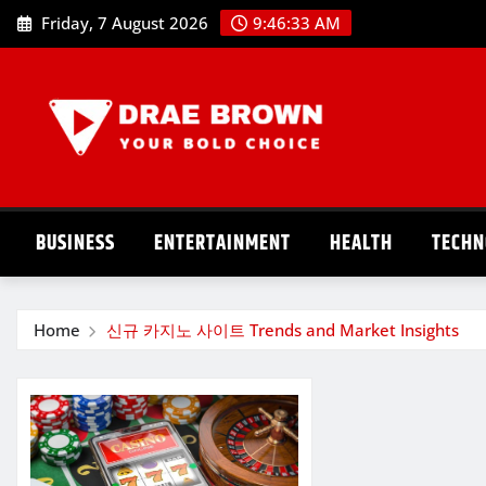
Skip
Friday, 7 August 2026
9:46:33 AM
to
content
BUSINESS
ENTERTAINMENT
HEALTH
TECHN
Home
신규 카지노 사이트 Trends and Market Insights